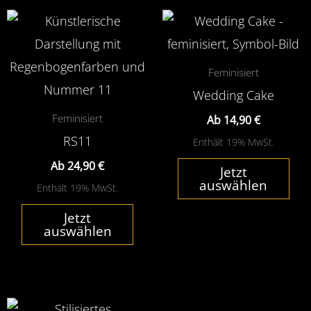
Dieses
Die
Produkt
Pro
weist
wei
Feminisiert
mehrere
meh
Wedding Cake
Varianten
Var
Feminisiert
Ab
14,90
€
auf.
auf.
RS11
Enthält 19% MwSt.
Die
Die
Ab
24,90
€
Jetzt
Optionen
Opt
auswählen
Enthält 19% MwSt.
können
kön
Jetzt
auf
auf
auswählen
der
der
Produktseite
Pro
gewählt
gew
Dieses