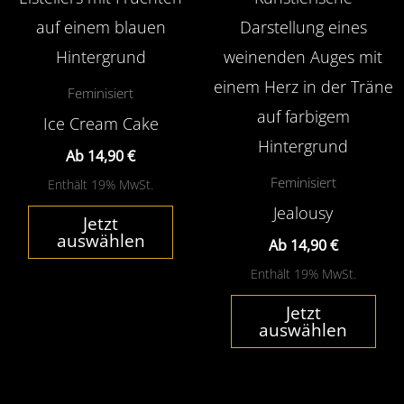
mehrere
meh
Varianten
Var
auf.
auf.
Feminisiert
Die
Die
Ice Cream Cake
Optionen
Opt
Ab
14,90
€
können
kön
Feminisiert
Enthält 19% MwSt.
auf
auf
Jealousy
Jetzt
der
der
auswählen
Ab
14,90
€
Produktseite
Pro
Enthält 19% MwSt.
gewählt
gew
Jetzt
werden
wer
auswählen