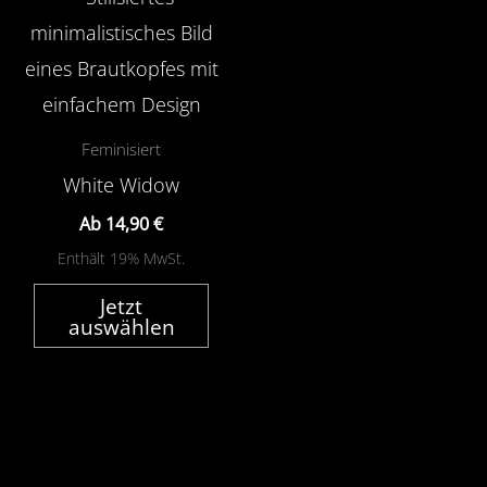
werden
wer
Produkt
weist
mehrere
Varianten
Feminisiert
auf.
White Widow
Die
Ab
14,90
€
Optionen
Enthält 19% MwSt.
können
Jetzt
auf
auswählen
der
Produktseite
gewählt
werden