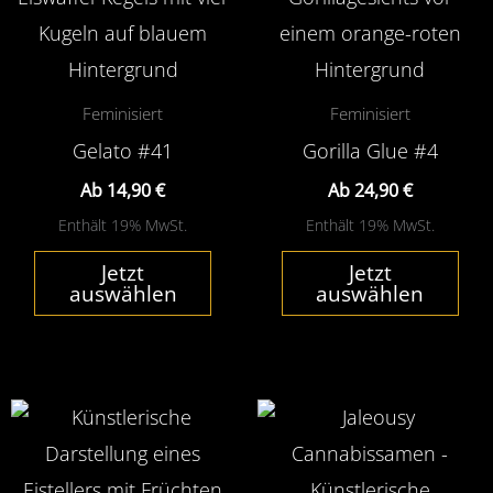
auf.
auf.
Die
Die
Optionen
Opt
Feminisiert
Feminisiert
können
kön
Gelato #41
Gorilla Glue #4
auf
auf
Ab
14,90
€
Ab
24,90
€
der
der
Enthält 19% MwSt.
Enthält 19% MwSt.
Produktseite
Pro
Jetzt
Jetzt
gewählt
gew
auswählen
auswählen
werden
wer
Dieses
Die
Produkt
Pro
weist
wei